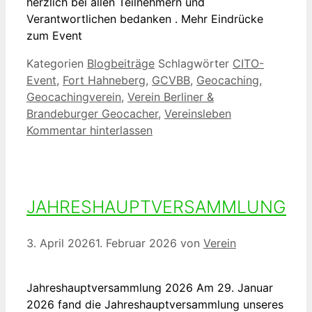
herzlich bei allen Teilnehmern und
Verantwortlichen bedanken . Mehr Eindrücke
zum Event
Kategorien
Blogbeiträge
Schlagwörter
CITO-
Event
,
Fort Hahneberg
,
GCVBB
,
Geocaching
,
Geocachingverein
,
Verein Berliner &
Brandeburger Geocacher
,
Vereinsleben
Kommentar hinterlassen
JAHRESHAUPTVERSAMMLUNG
3. April 2026
1. Februar 2026
von
Verein
Jahreshauptversammlung 2026 Am 29. Januar
2026 fand die Jahreshauptversammlung unseres