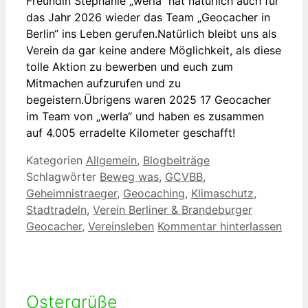
Freundin Stephanie „werla“ hat natürlich auch für
das Jahr 2026 wieder das Team „Geocacher in
Berlin“ ins Leben gerufen.Natürlich bleibt uns als
Verein da gar keine andere Möglichkeit, als diese
tolle Aktion zu bewerben und euch zum
Mitmachen aufzurufen und zu
begeistern.Übrigens waren 2025 17 Geocacher
im Team von „werla“ und haben es zusammen
auf 4.005 erradelte Kilometer geschafft!
Kategorien
Allgemein
,
Blogbeiträge
Schlagwörter
Beweg was
,
GCVBB
,
Geheimnistraeger
,
Geocaching
,
Klimaschutz
,
Stadtradeln
,
Verein Berliner & Brandeburger
Geocacher
,
Vereinsleben
Kommentar hinterlassen
Ostergrüße