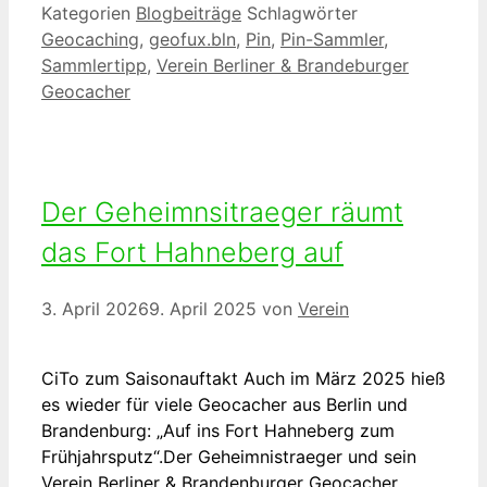
Kategorien
Blogbeiträge
Schlagwörter
Geocaching
,
geofux.bln
,
Pin
,
Pin-Sammler
,
Sammlertipp
,
Verein Berliner & Brandeburger
Geocacher
Der Geheimnsitraeger räumt
das Fort Hahneberg auf
3. April 2026
9. April 2025
von
Verein
CiTo zum Saisonauftakt Auch im März 2025 hieß
es wieder für viele Geocacher aus Berlin und
Brandenburg: „Auf ins Fort Hahneberg zum
Frühjahrsputz“.Der Geheimnistraeger und sein
Verein Berliner & Brandenburger Geocacher